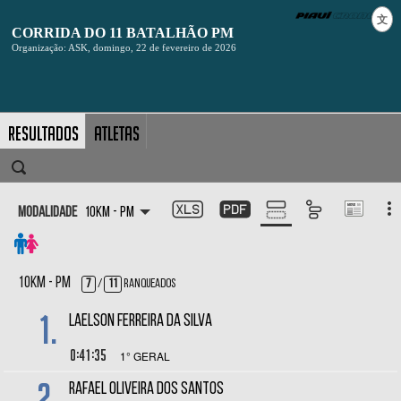
文
Resultados
Atletas
Modalidade
10KM - PM
10KM - PM
7
/
11
Ranqueados
1.
LAELSON FERREIRA DA SILVA
0:41:35
1° GERAL
2.
RAFAEL OLIVEIRA DOS SANTOS