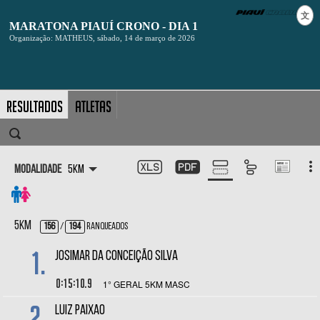
文
Resultados
Atletas
Modalidade
5KM
5KM
156
/
194
Ranqueados
1.
JOSIMAR DA CONCEIÇÃO SILVA
0:15:10.9
1° GERAL 5KM MASC
2.
LUIZ PAIXAO