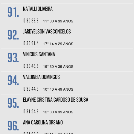
91.
NATALLI OLIVEIRA
0:30:28.5
11° 30 A 39 ANOS
92.
JARDYELSON VASCONCELOS
0:30:31.4
17° 14 A 29 ANOS
93.
VINICIUS SANTANA
0:30:43.8
19° 30 A 39 ANOS
94.
VALDINEIA DOMINGOS
0:30:44.9
10° 40 A 49 ANOS
95.
ELAYNE CRISTINA CARDOSO DE SOUSA
0:31:04.8
12° 30 A 39 ANOS
96.
ANA CAROLINA ORSANO