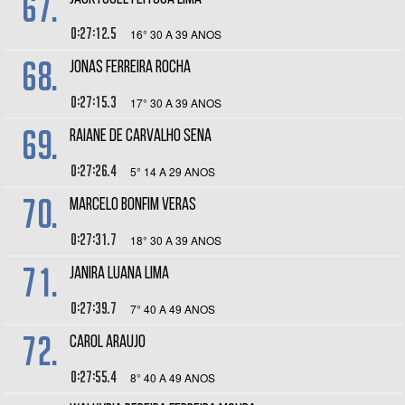
67.
0:27:12.5
16° 30 A 39 ANOS
68.
JONAS FERREIRA ROCHA
0:27:15.3
17° 30 A 39 ANOS
69.
Raiane de Carvalho Sena
0:27:26.4
5° 14 A 29 ANOS
70.
MARCELO BONFIM VERAS
0:27:31.7
18° 30 A 39 ANOS
71.
JANIRA LUANA LIMA
0:27:39.7
7° 40 A 49 ANOS
72.
CAROL ARAUJO
0:27:55.4
8° 40 A 49 ANOS