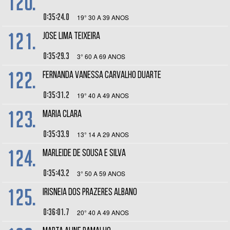
120.
0:35:24.0
19° 30 A 39 ANOS
121.
JOSE LIMA TEIXEIRA
0:35:29.3
3° 60 A 69 ANOS
122.
Fernanda Vanessa Carvalho Duarte
0:35:31.2
19° 40 A 49 ANOS
123.
MARIA CLARA
0:35:33.9
13° 14 A 29 ANOS
124.
MARLEIDE DE SOUSA E SILVA
0:35:43.2
3° 50 A 59 ANOS
125.
IRISNEIA DOS PRAZERES ALBANO
0:36:01.7
20° 40 A 49 ANOS