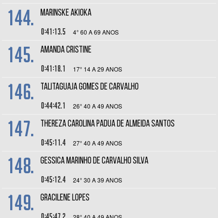
144.
MARINSKE AKIOKA
0:41:13.5
4° 60 A 69 ANOS
145.
AMANDA CRISTINE
0:41:18.1
17° 14 A 29 ANOS
146.
TALITAGUAJA GOMES DE CARVALHO
0:44:42.1
26° 40 A 49 ANOS
147.
THEREZA CAROLINA PADUA DE ALMEIDA SANTOS
0:45:11.4
27° 40 A 49 ANOS
148.
GESSICA MARINHO DE CARVALHO SILVA
0:45:12.4
24° 30 A 39 ANOS
149.
GRACILENE LOPES
0:45:47.2
28° 40 A 49 ANOS