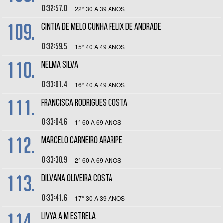
0:32:57.0
22° 30 A 39 ANOS
109.
CINTIA DE MELO CUNHA FELIX DE ANDRADE
0:32:59.5
15° 40 A 49 ANOS
110.
NELMA SILVA
0:33:01.4
16° 40 A 49 ANOS
111.
FRANCISCA RODRIGUES COSTA
0:33:04.6
1° 60 A 69 ANOS
112.
MARCELO CARNEIRO ARARIPE
0:33:30.9
2° 60 A 69 ANOS
113.
DILVANA OLIVEIRA COSTA
0:33:41.6
17° 30 A 39 ANOS
114.
LIVYA A M ESTRELA