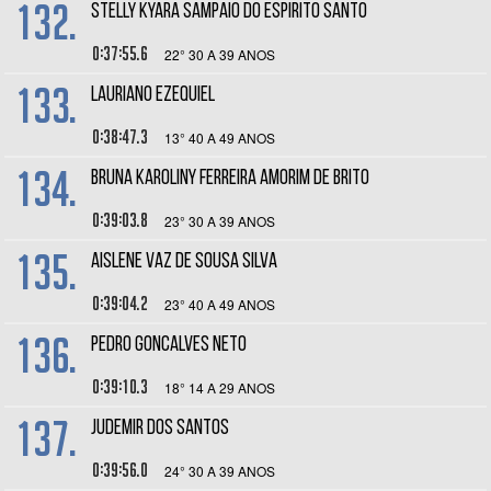
132.
STELLY KYARA SAMPAIO DO ESPIRITO SANTO
0:37:55.6
22° 30 A 39 ANOS
133.
LAURIANO EZEQUIEL
0:38:47.3
13° 40 A 49 ANOS
134.
BRUNA KAROLINY FERREIRA AMORIM DE BRITO
0:39:03.8
23° 30 A 39 ANOS
135.
AISLENE VAZ DE SOUSA SILVA
0:39:04.2
23° 40 A 49 ANOS
136.
PEDRO GONCALVES NETO
0:39:10.3
18° 14 A 29 ANOS
137.
JUDEMIR DOS SANTOS
0:39:56.0
24° 30 A 39 ANOS